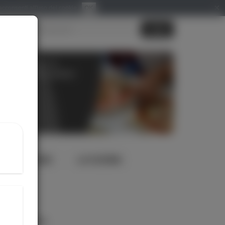
×
 acconsenti all'uso dei
cookie
.
OK
Login
le promozioni e le
 offriamo. Non perderti
asione!
 FORMAGGIO
LA CUCINA
Il tuo ordine