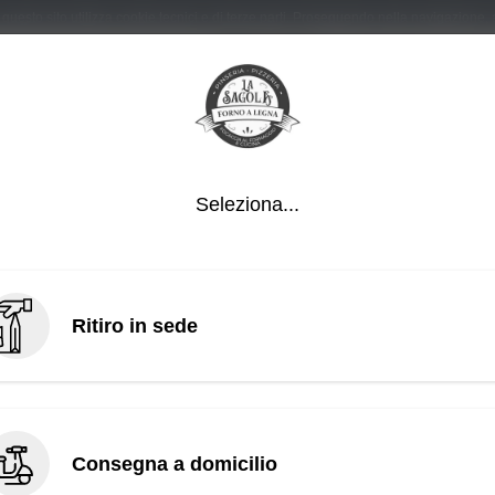
 questo sito utilizza cookie tecnici e di terze parti. Proseguendo nella navigazione,
Registrazione
Password dimenticata?
Scopri tutte 
novità che ti
Più info
ia e Cucina La Sagola
nessuna occ
Seleziona...
Scopri
Ritiro in sede
STOSE
LE VEGANE
LE VIP
FOCACCE AL
Consegna a domicilio