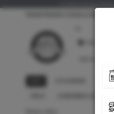
Per migliorare l'esperienza dell'utente,
Pizzeria Pinseria e Cucina La Sagola
Pizzeria Pinser
Orario di oggi:
MENÙ
LE CLASSICHE
LE GU
I DOLCI
LE BEVANDE E LE BIRRE
Menù / MENÙ