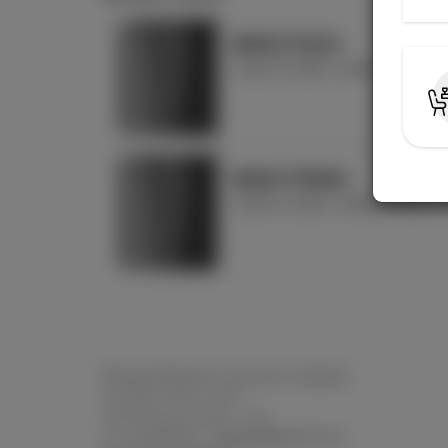
MENÙ PIZZA
1 pizza a scelta, 1 dolce a scelta e 1
MENÙ PRIMO
1 primo a scelta, 1 dolce a scelta e 1 
Pizzeria Pinseria e Cucina La Sagola
Via della Liberta, 104r
16129 Genova (GE) - Italy
Tel. 010588490 -
lasagola@gmail.com