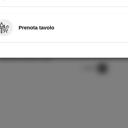
 bibita 33cl a scelta
Prenota tavolo
€ 11,00
bibita 33cl o birra 33cl a scelta
€ 15,00